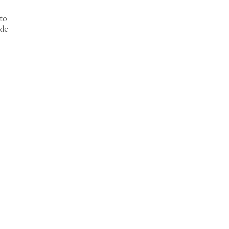
 to
kle