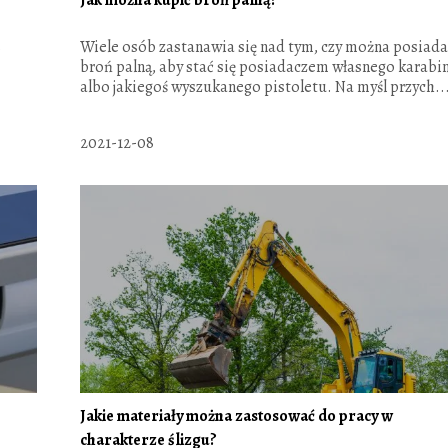
Wiele osób zastanawia się nad tym, czy można posiad
o
broń palną, aby stać się posiadaczem własnego karabi
albo jakiegoś wyszukanego pistoletu. Na myśl przych..
2021-12-08
Jakie materiały można zastosować do pracy w
charakterze ślizgu?