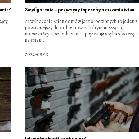
anie?
Zawilgocenie – przyczyny i sposoby osuszania ścian
zący
Zawilgocenie ścian domów jednorodzinnych to jeden z
poważniejszych problemów, z którym męczą się
mieszkańcy. Uszkodzenia te pojawiają się bardzo częs
na ścian...
2022-09-15
Jak można kupić broń palną?