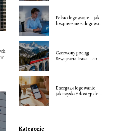
Pekao logowanie – jak
bezpiecznie zalogować
się do bankowości?
ych
Czerwony pociąg
ów
Szwajcaria trasa – co
warto zobaczyć?
Energa24 logowanie –
jak uzyskać dostęp do
konta?
Kategorie