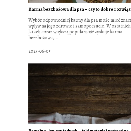
Karma bezzbożowa dla psa – czy to dobre rozwiąz
Wybór odpowiedniej karmy dla psa może mieć znac
wpływ na jego zdrowie i samopoczucie. W ostatnich
latach coraz większą popularność zyskuje karma
bezzbożowa,...
2023-06-05
Bawełna, len czy jedwab – jaki materiał wybrać na