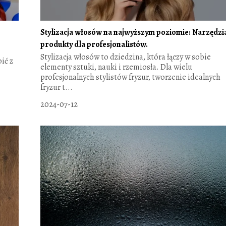
Stylizacja włosów na najwyższym poziomie: Narzędzia
produkty dla profesjonalistów.
Stylizacja włosów to dziedzina, która łączy w sobie
ić z
elementy sztuki, nauki i rzemiosła. Dla wielu
profesjonalnych stylistów fryzur, tworzenie idealnych
fryzur t...
2024-07-12