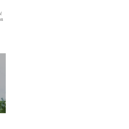
ać
nu
.