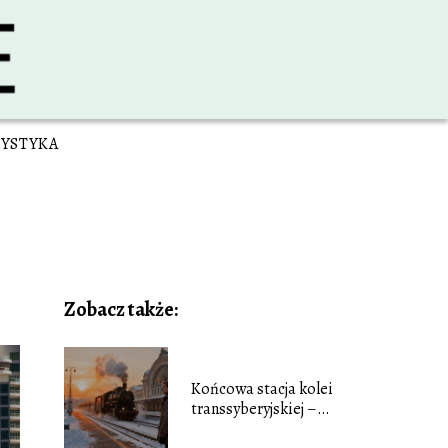
YSTYKA
Zobacz także:
Końcowa stacja kolei
transsyberyjskiej –
gdzie się znajduje?