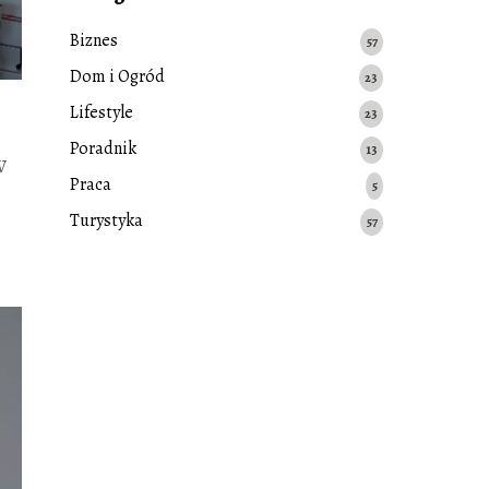
Biznes
57
Dom i Ogród
23
Lifestyle
23
Poradnik
13
W
Praca
5
Turystyka
57