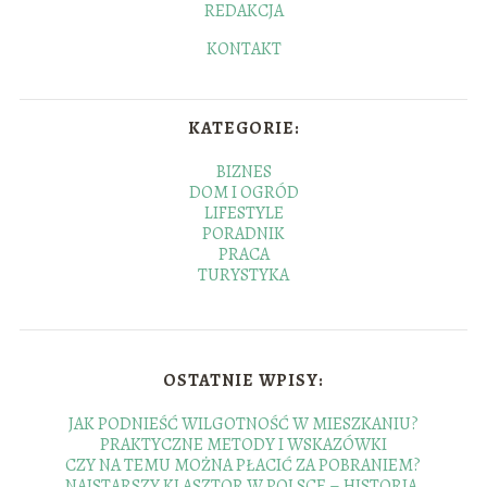
REDAKCJA
KONTAKT
KATEGORIE:
BIZNES
DOM I OGRÓD
LIFESTYLE
PORADNIK
PRACA
TURYSTYKA
OSTATNIE WPISY:
JAK PODNIEŚĆ WILGOTNOŚĆ W MIESZKANIU?
PRAKTYCZNE METODY I WSKAZÓWKI
CZY NA TEMU MOŻNA PŁACIĆ ZA POBRANIEM?
NAJSTARSZY KLASZTOR W POLSCE – HISTORIA,