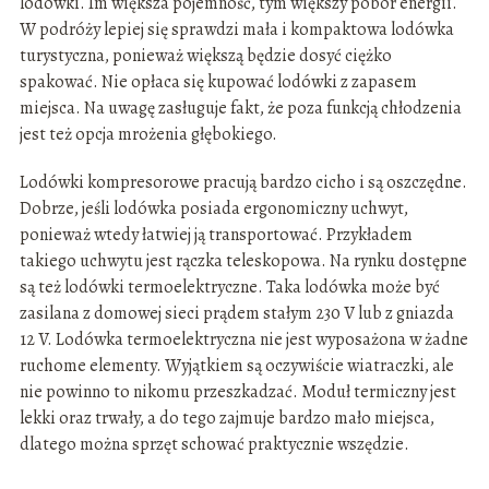
lodówki. Im większa pojemność, tym większy pobór energii.
W podróży lepiej się sprawdzi mała i kompaktowa lodówka
turystyczna, ponieważ większą będzie dosyć ciężko
spakować. Nie opłaca się kupować lodówki z zapasem
miejsca. Na uwagę zasługuje fakt, że poza funkcją chłodzenia
jest też opcja mrożenia głębokiego.
Lodówki kompresorowe pracują bardzo cicho i są oszczędne.
Dobrze, jeśli lodówka posiada ergonomiczny uchwyt,
ponieważ wtedy łatwiej ją transportować. Przykładem
takiego uchwytu jest rączka teleskopowa. Na rynku dostępne
są też lodówki termoelektryczne. Taka lodówka może być
zasilana z domowej sieci prądem stałym 230 V lub z gniazda
12 V. Lodówka termoelektryczna nie jest wyposażona w żadne
ruchome elementy. Wyjątkiem są oczywiście wiatraczki, ale
nie powinno to nikomu przeszkadzać. Moduł termiczny jest
lekki oraz trwały, a do tego zajmuje bardzo mało miejsca,
dlatego można sprzęt schować praktycznie wszędzie.