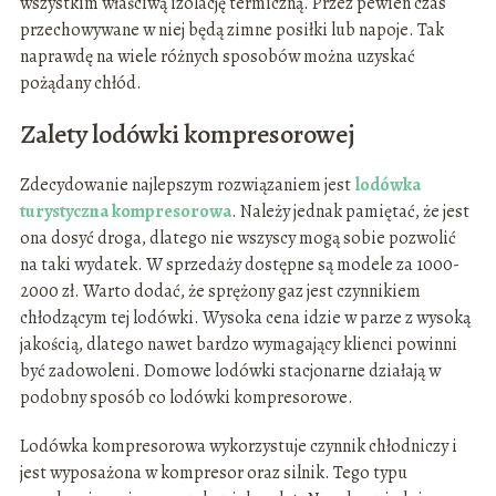
wszystkim właściwą izolację termiczną. Przez pewien czas
przechowywane w niej będą zimne posiłki lub napoje. Tak
naprawdę na wiele różnych sposobów można uzyskać
pożądany chłód.
Zalety lodówki kompresorowej
Zdecydowanie najlepszym rozwiązaniem jest
lodówka
turystyczna kompresorowa
. Należy jednak pamiętać, że jest
ona dosyć droga, dlatego nie wszyscy mogą sobie pozwolić
na taki wydatek. W sprzedaży dostępne są modele za 1000-
2000 zł. Warto dodać, że sprężony gaz jest czynnikiem
chłodzącym tej lodówki. Wysoka cena idzie w parze z wysoką
jakością, dlatego nawet bardzo wymagający klienci powinni
być zadowoleni. Domowe lodówki stacjonarne działają w
podobny sposób co lodówki kompresorowe.
Lodówka kompresorowa wykorzystuje czynnik chłodniczy i
jest wyposażona w kompresor oraz silnik. Tego typu