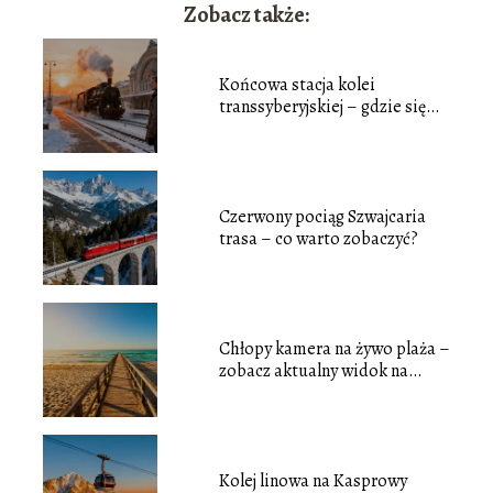
Zobacz także:
Końcowa stacja kolei
transsyberyjskiej – gdzie się
znajduje?
Czerwony pociąg Szwajcaria
trasa – co warto zobaczyć?
Chłopy kamera na żywo plaża –
zobacz aktualny widok na
morze
Kolej linowa na Kasprowy